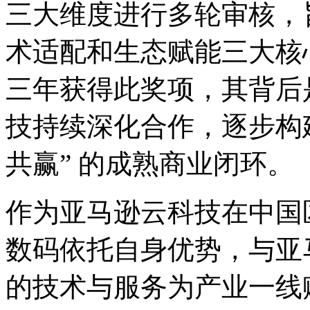
三大维度进行多轮审核，
术适配和生态赋能三大核
三年获得此奖项，其
技持续深化合作，逐步
共赢” 的成熟商业闭环。
作为亚马逊云科技在中国区
数码依托自身优势，与亚
的技术与服务为产业一线赋能