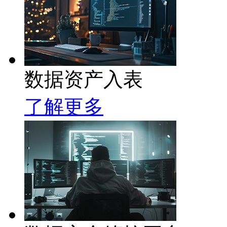
数据资产入表
了解更多