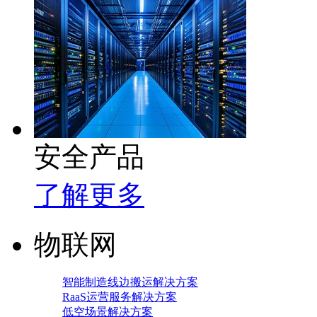
安全产品
了解更多
物联网
智能制造线边搬运解决方案
RaaS运营服务解决方案
低空场景解决方案