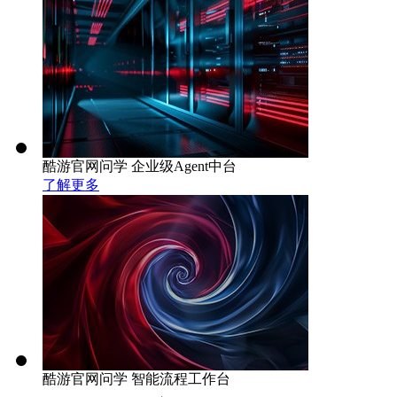
酷游官网问学 企业级Agent中台
了解更多
酷游官网问学 智能流程工作台