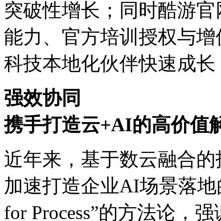
突破性增长；同时酷游官
能力、官方培训授权与增
科技本地化伙伴快速成长
强效协同
携手打造云+AI的高价值
近年来，基于数云融合的
加速打造企业AI场景落地的
for Process”的方法论