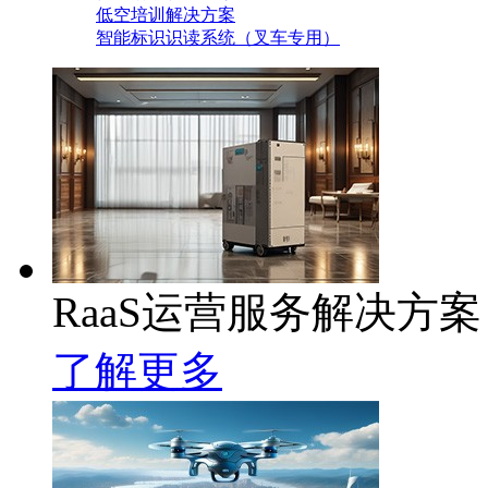
低空培训解决方案
智能标识识读系统（叉车专用）
RaaS运营服务解决方案
了解更多