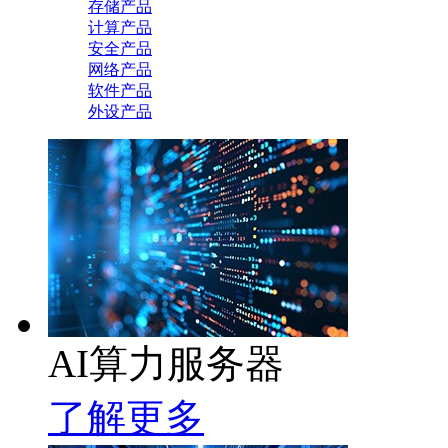
存储产品
计算产品
安全产品
网络产品
软件产品
外设产品
AI算力服务器
了解更多