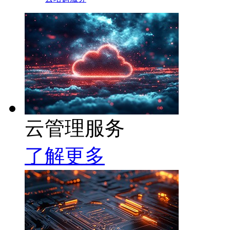
云管理服务
了解更多