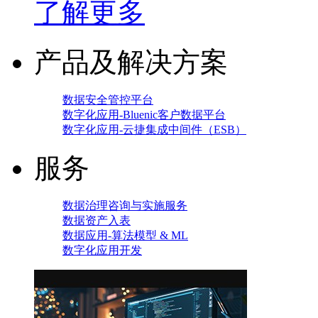
了解更多
产品及解决方案
数据安全管控平台
数字化应用-Bluenic客户数据平台
数字化应用-云捷集成中间件（ESB）
服务
数据治理咨询与实施服务
数据资产入表
数据应用-算法模型 & ML
数字化应用开发