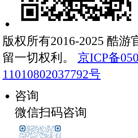
版权所有2016-2025 酷
留一切权利。
京ICP备050
11010802037792号
咨询
微信扫码咨询